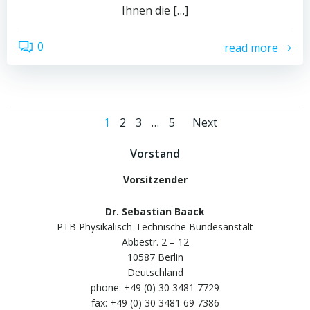
Ihnen die […]
0
read more
Posts
Posts
Page
Page
Page
Page
1
2
3
…
5
Next
navigation
navigati
Vorstand
Vorsitzender
Dr. Sebastian Baack
PTB Physikalisch-Technische Bundesanstalt
Abbestr. 2 – 12
10587 Berlin
Deutschland
phone: +49 (0) 30 3481 7729
fax: +49 (0) 30 3481 69 7386