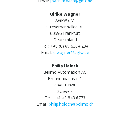
Email:
joachim.wien@gmx.de
Ulrike Wagner
AGFW e.V.
Stresemannallee 30
60596 Frankfurt
Deutschland
Tel.: +49 (0) 69 6304 204
Email:
u.wagner@agfw.de
Philip Holoch
Belimo Automation AG
Brunnenbachstr. 1
8340 Hinwil
Schweiz
Tel.: +41 43 843 6773
Email:
philip.holoch@belimo.ch