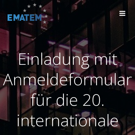
Zum
Inhalt
springen
Einladung mit
Anmeldeformular
für die 20.
internationale