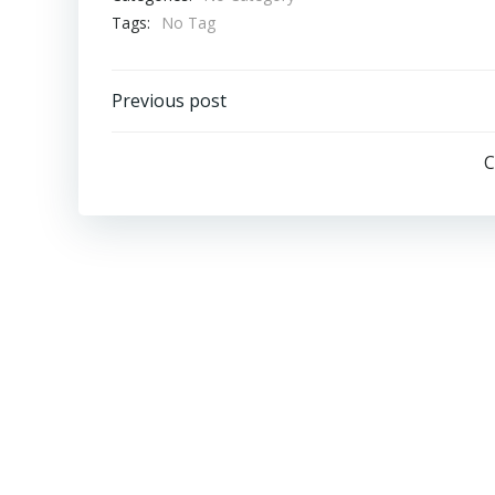
Tags:
No Tag
Post
Previous post
navigation
C