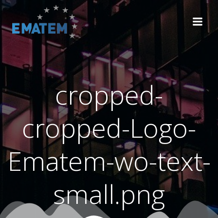
Zum
Inhalt
springen
cropped-
cropped-Logo-
Ematem-wo-text-
small.png