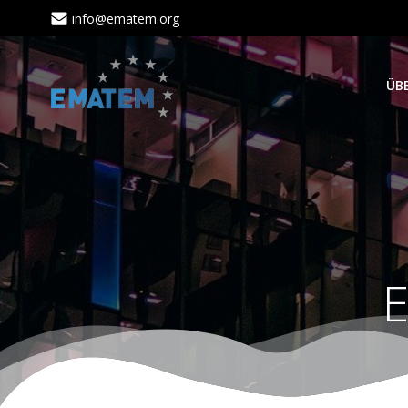
Zum
info@ematem.org
Inhalt
springen
ÜB
E