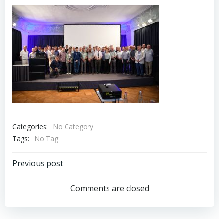
Categories:
No Category
Tags:
No Tag
Post
Previous post
navigation
Comments are closed