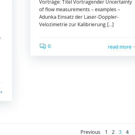
Vorträge: Titel Vortragender Uncertainty
of flow measurements – examples –
Adunka Einsatz der Laser-Doppler-
Velozimetrie zur Kalibrierung […]
f
0
read more
Page
Page
Page
Pag
Previous
1
2
3
4