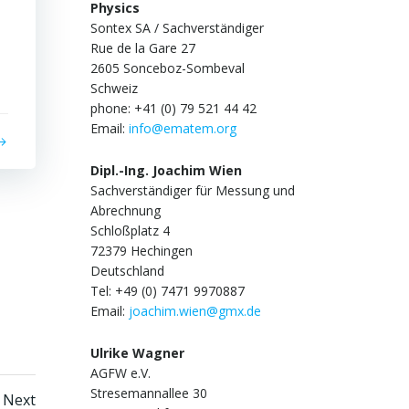
Physics
Sontex SA / Sachverständiger
Rue de la Gare 27
2605 Sonceboz-Sombeval
Schweiz
phone: +41 (0) 79 521 44 42
Email:
info@ematem.org
Dipl.-Ing. Joachim Wien
Sachverständiger für Messung und
Abrechnung
Schloßplatz 4
72379 Hechingen
Deutschland
Tel: +49 (0) 7471 9970887
Email:
joachim.wien@gmx.de
Ulrike Wagner
AGFW e.V.
Stresemannallee 30
e
Next