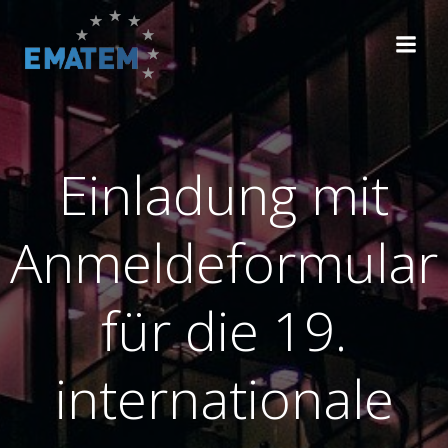
Zum
Inhalt
springen
Einladung mit
Anmeldeformular
für die 19.
internationale