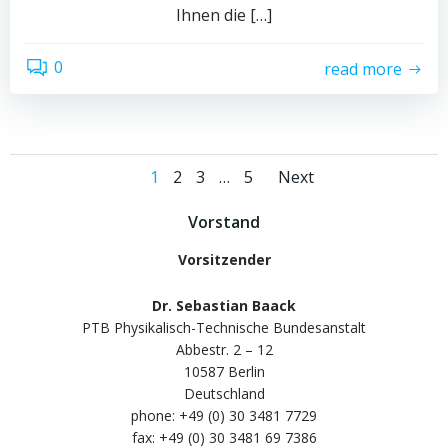
Ihnen die […]
0
read more
Posts
Posts
Page
Page
Page
Page
1
2
3
…
5
Next
navigation
navigati
Vorstand
Vorsitzender
Dr. Sebastian Baack
PTB Physikalisch-Technische Bundesanstalt
Abbestr. 2 – 12
10587 Berlin
Deutschland
phone: +49 (0) 30 3481 7729
fax: +49 (0) 30 3481 69 7386